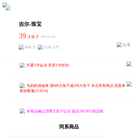
吉尔-珠宝
39
大鱼干
🐟59.00
分享
库存:75
3236 人气
开通VIP会员 享受VIP折扣
鸟妈妈满减券
满600大鱼干减100大鱼干
本店所有商品 优惠券
剩余数量(114514)
本商品确认消费大鱼干以后 返还200.00%的贡献
同系商品