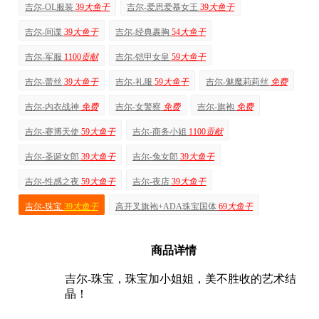
吉尔-OL服装
39
大鱼干
吉尔-爱思爱慕女王
39
大鱼干
吉尔-间谍
39
大鱼干
吉尔-经典裹胸
54
大鱼干
吉尔-军服
1100
贡献
吉尔-铠甲女皇
59
大鱼干
吉尔-蕾丝
39
大鱼干
吉尔-礼服
59
大鱼干
吉尔-魅魔莉莉丝
免费
吉尔-内衣战神
免费
吉尔-女警察
免费
吉尔-旗袍
免费
吉尔-赛博天使
59
大鱼干
吉尔-商务小姐
1100
贡献
吉尔-圣诞女郎
39
大鱼干
吉尔-兔女郎
39
大鱼干
吉尔-性感之夜
59
大鱼干
吉尔-夜店
39
大鱼干
吉尔-珠宝
39
大鱼干
高开叉旗袍+ADA珠宝国体
69
大鱼干
商品详情
吉尔-珠宝，珠宝加小姐姐，美不胜收的艺术结
晶！