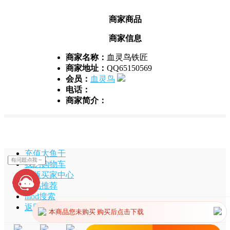
商家商品
商家信息
商家名称：
血灵鸟铁匠
商家地址：
QQ65150569
会员：
血灵鸟
电话：
商家简介：
充值大鱼干
我的购物车
旧版买家中心
精品推荐
mod搜索
返回主页
本商品您未购买 购买后点击下载