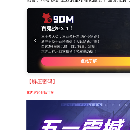
百鬼抄EX-2！
这是第二个轮播页的描述
通灵召唤千百怪物娘！天际除妖之旅！
自选3种服装风格！自定数量、难度！
大绅士神乐殿堂联动！私密星怒版！
【解压密码】
此内容购买后可见