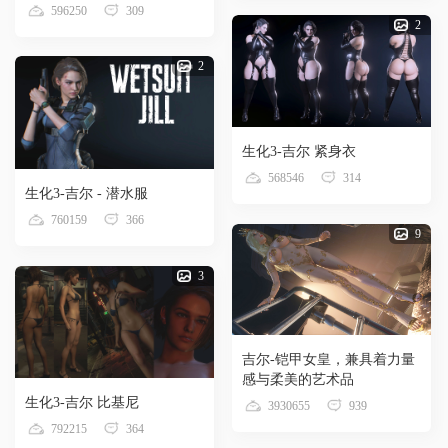
596250
309
2
2
生化3-吉尔 紧身衣
568546
314
生化3-吉尔 - 潜水服
760159
366
9
3
吉尔-铠甲女皇，兼具着力量
感与柔美的艺术品
生化3-吉尔 比基尼
3930655
939
792215
364