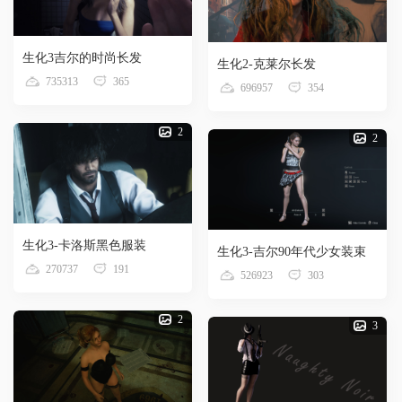
生化3吉尔的时尚长发
生化2-克莱尔长发
735313
365
696957
354
2
2
生化3-卡洛斯黑色服装
生化3-吉尔90年代少女装束
270737
191
526923
303
2
3