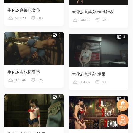
生化2-克莱尔女仆
生化2-克莱尔 性感衬衣
523623
303
646127
339
2
3
生化3-吉尔坏警察
生化2-克莱尔 绷带
328346
225
604357
330
3
3
首页
返回