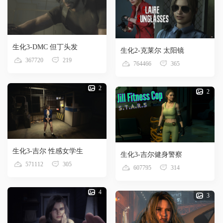
生化3-DMC 但丁头发
生化2-克莱尔 太阳镜
367720
219
764466
365
2
2
生化3-吉尔 性感女学生
生化3-吉尔健身警察
571112
305
607795
314
4
3