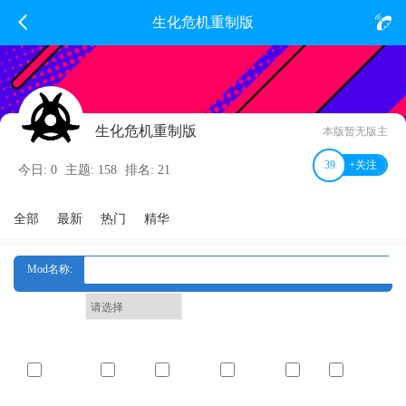
生化危机重制版
生化危机重制版
本版暂无版主
39
+关注
今日: 0
主题: 158
排名: 21
全部
最新
热门
精华
Mod名称:
生化版本:
服装标签:
非服装mod
比基尼
情趣服装
职业扮演
内衣
夜店风情
适用角色（生化）: