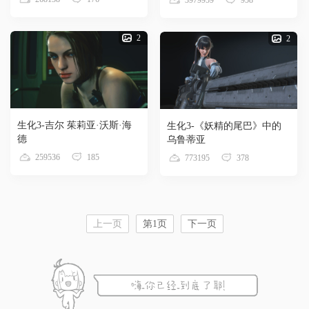
2
2
生化3-吉尔 茱莉亚·沃斯·海
生化3-《妖精的尾巴》中的
德
乌鲁蒂亚
259536
185
773195
378
上一页
第1页
下一页