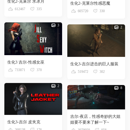
生化2-克莱尔 水冰月
生化2-克莱尔性感恶魔
612467
335
605720
330
3
2
生化3 吉尔-性感女巫
生化3-吉尔进击的巨人服装
733871
370
519472
302
2
8
吉尔-夜店，性感奇妙的大姐
生化3-吉尔 皮夹克
姐要不要来了解一下~
268138
176
3979959
958