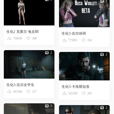
3
生化2 克莱尔 兔女郎
生化3-吉尔休闲
750939
368
775981
354
2
2
生化3-吉尔女学生
生化3-卡洛斯短发
361384
217
332169
203
2
2