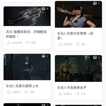
2
8
吉尔-魅魔莉莉丝，邪魅酷炫
生化2-克莱尔坏警察（巡
的魅影！
逻）
4102510
950
878745
401
2
2
生化2-克莱尔露脐上衣
生化3-卡洛斯拳击手
736437
348
358651
216
2