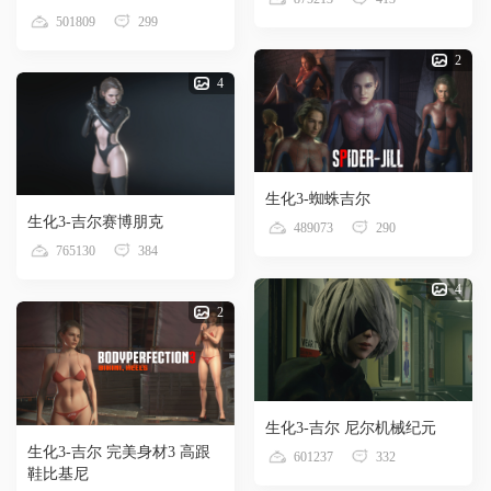
501809
299
2
4
生化3-蜘蛛吉尔
生化3-吉尔赛博朋克
489073
290
765130
384
4
2
生化3-吉尔 尼尔机械纪元
生化3-吉尔 完美身材3 高跟
601237
332
鞋比基尼