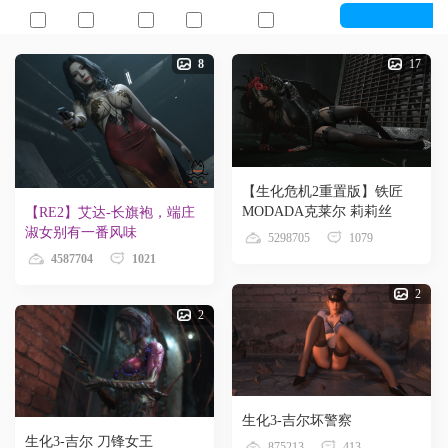
艾达
克莱尔
吉尔
八尺夫人
其他NPC
8
17
【生化危机2重置版】铁匠
MODADA克莱尔 莉莉丝
【RE2】艾达-长旗袍，端庄
淑女别有一番风味
5298705
1079
4587704
1021
2
2
生化3-吉尔坏警察
生化3-吉尔 刀锋女王
875213
413