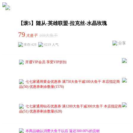
【滚5】随从-英雄联盟-拉克丝-水晶玫瑰
79
大鱼干
169大鱼干
分享
库存:428
4219 人气
开通VIP会员 享受VIP折扣
七七家通用黄金优惠券
满750大鱼干减100大鱼干
本店指定商
品(50) 优惠券剩余数量(1576)
七七家通用钻石优惠券
满1200大鱼干减300大鱼干
本店指定商
品(51) 优惠券剩余数量(628)
本商品确认消费大鱼干以后 返还300.00%的贡献