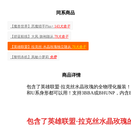
同系商品
【魔兽世界】恶魔猎手Plus+
143
大鱼干
【碧蓝航线】大凤·旗袍随从
79
大鱼干
【英雄联盟】拉克丝·水晶玫瑰独立随从
79
大鱼干
【黎明杀机】凤敏小萝莉
免费
商品详情
包含了英雄联盟·拉克丝水晶玫瑰的全物理化服装！ 
和U系身形都可以用！支持3BBA或BHUNP，内含
包含了英雄联盟·拉克丝水晶玫瑰