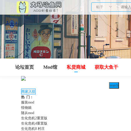
帖子
论坛首页
Mod馆
私货商城
获取大鱼干
热 门：
服装mod
怪物娘
随从mod
生化危机2重置版
生化危机4重置版
生化危机8 村庄