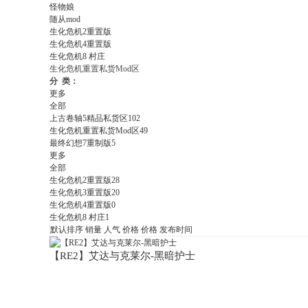
怪物娘
随从mod
生化危机2重置版
生化危机4重置版
生化危机8 村庄
生化危机重置私货Mod区
分 类：
更多
全部
上古卷轴5精品私货区
102
生化危机重置私货Mod区
49
最终幻想7重制版
5
更多
全部
生化危机2重置版
28
生化危机3重置版
20
生化危机4重置版
0
生化危机8 村庄
1
默认排序
销量
人气
价格
价格
发布时间
【RE2】艾达与克莱尔-黑暗护士