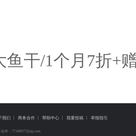
大鱼干/1个月
7折+
于我们
商务合作
帮助中心
我要投稿
举报指引
合作：77340977@qq.com