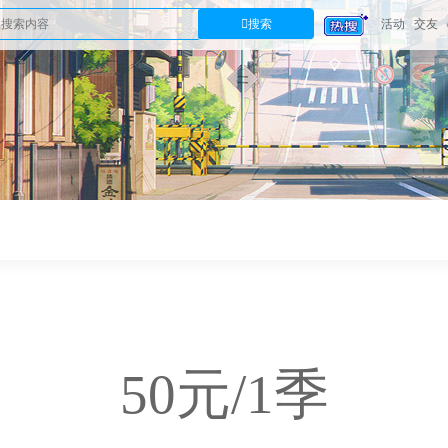
搜索
活动
交友
50
元/1季