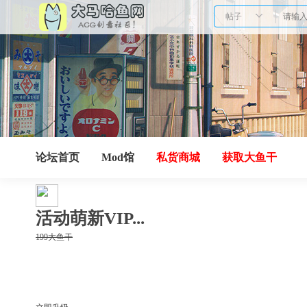
帖子
论坛首页
Mod馆
私货商城
获取大鱼干
活动萌新VIP...
199大鱼干