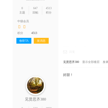
0
647
4513
主题
回帖
积分
中级会员
积分
4513
收听TA
发消息
回复
见贤思齐380
显示全部楼层
发表于
好甜！
见贤思齐380