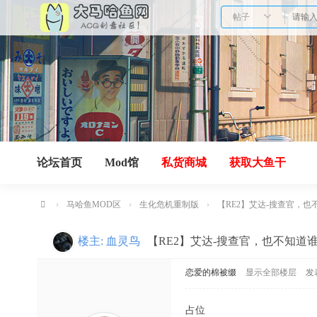
帖子
论坛首页
Mod馆
私货商城
获取大鱼干
›
马哈鱼MOD区
›
生化危机重制版
›
【RE2】艾达-搜查官，也不
马
楼主:
血灵鸟
【RE2】艾达-搜查官，也不知道
哈
鱼
恋爱的棉被缀
显示全部楼层
发表
网
占位