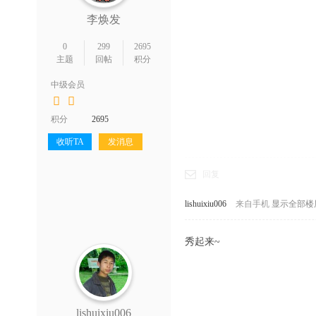
李焕发
0
299
2695
主题
回帖
积分
中级会员
积分
2695
收听TA
发消息
回复
lishuixiu006
来自手机
显示全部楼
秀起来~
lishuixiu006