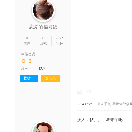
恋爱的棉被缀
0
601
4272
主题
回帖
积分
中级会员
积分
4272
收听TA
发消息
回复
123457839
来自手机
显示全部楼
没人回帖。。。我来个吧