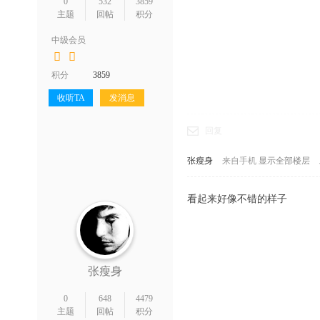
0
532
3859
主题
回帖
积分
中级会员
积分
3859
收听TA
发消息
回复
张瘦身
来自手机
显示全部楼层
看起来好像不错的样子
张瘦身
0
648
4479
主题
回帖
积分