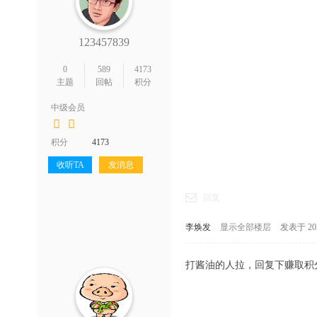
123457839
0
589
4173
主题
回帖
积分
中级会员
积分
4173
收听TA
发消息
回复
李焕发
显示全部楼层
发表于 2022
打酱油的人拉，回复下赚取积