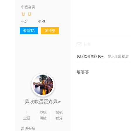
中级会员
积分
4479
收听TA
发消息
回复
风吹吹蛋蛋疼风w
显示全部楼层
嘻嘻嘻
风吹吹蛋蛋疼风w
1
2256
7093
主题
回帖
积分
高级会员