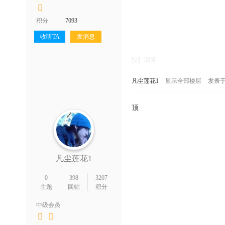
积分
7093
收听TA
发消息
回复
凡尘莲花1
显示全部楼层
发表于 2
顶
凡尘莲花1
0
398
3207
主题
回帖
积分
中级会员